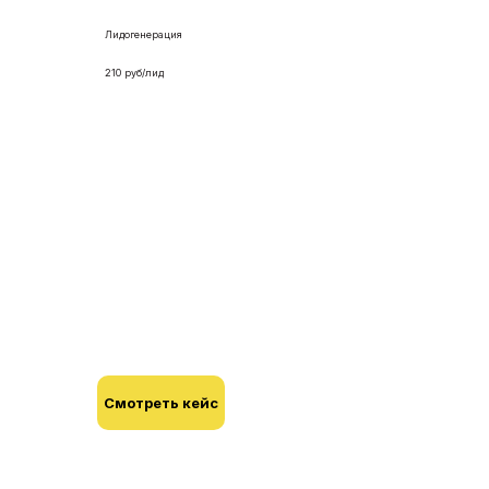
Лидогенерация
210 руб/лид
Разработали лендинг и настроили
поток заявок за 210 рублей по
продаже кофемашин для бизнеса
Комплексное продвижение компании
CoffeePoint Nero - компании, которая
занимается продажей и арендой кофемашин для
бизнеса по всей России.
Смотреть кейс