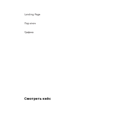
Landing Page
Под ключ
Графика
Разработали лендинг для
логистической компании из Китая
Сделали яркий дизайн, логотип, проработали
цветовую гамму, настроили эффекты и
анимацию.
Смотреть кейс