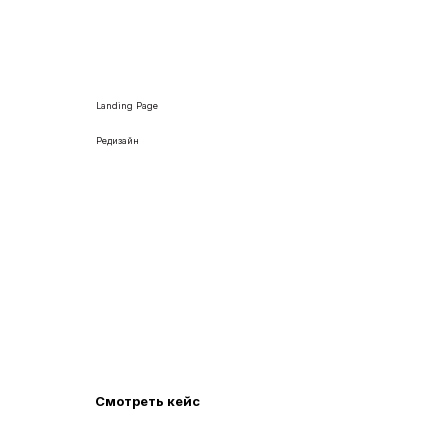
Landing Page
Редизайн
Сделали редизайн веб-сайта
агентства недвижимости в Дубае
Разработка яркого уникального дизайна в
корпоративных цветах агенства Dubai Off Plan с
полным адаптивом.
Смотреть кейс