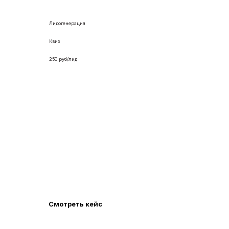
Лидогенерация
Квиз
250 руб/лид
Разработали лендинг с квизом и
настроили поток заявок за 250
рублей по установке автозапуска
Комплексное продвижение компании по
установке Автозапуска с ценой заявки 250
рублей за заявку и 560 заявками в месяц.
Смотреть кейс