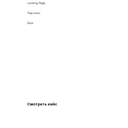
Landing Page
Под ключ
Блог
Разработали лендинг для
сервиса управления репутации и
ГЕО-продвижения
Разработали современный лендинг с блогом для
компании Rating Up, которая занимается GEO
продвижением бизнеса в нейросетях.
Смотреть кейс