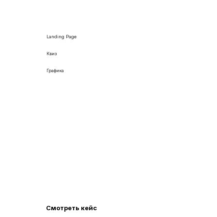
Landing Page
Квиз
Графика
Разработали лендинг с квизом по
установке освещения для
фасадов
Разработали уникальный дизайн лендинга,
отражающий специфику фасадного освещения и
премиальный характер услуги.
Смотреть кейс