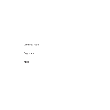
Landing Page
Под ключ
Квиз
Разработали лендинг с квиз
опросом по продаже
обогревателей
Наша команда разработала яркий лендинг с