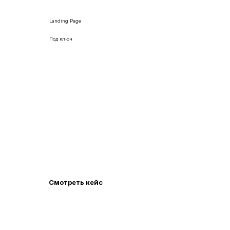
Landing Page
Под ключ
Разработали яркий Landing Page
для школы шахмат
Разработка лендинг пейдж с уникальным
дизайном и полной адаптивностью. Создали с
нуля цветовую гамму. Доработали текста и
настроили SEO-оптимизацию.
Смотреть кейс