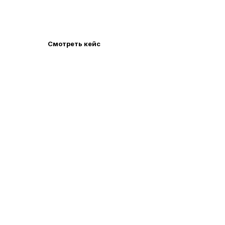
квиз-опросом и уникальным дизайном. Сайт
полностью адаптивен и оптимизирован под SEO.
Смотреть кейс