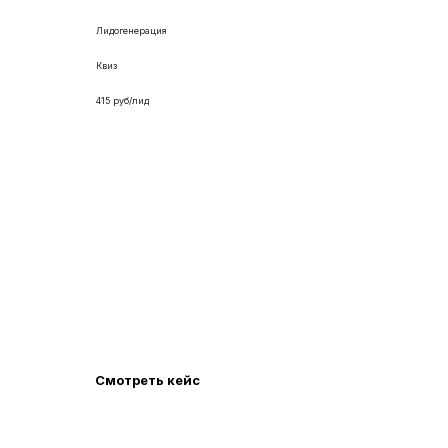
Лидогенерация
Квиз
415 руб/лид
Сайт и реклама в Яндекс Директ
по услугам дезинфекции
Лендинг пейдж с ярким дизайном, квиз-опросом
и адаптивностью. Для каждого города и услуги
сделаны отдельные страницы, куда идет
рекламный трафик.
Смотреть кейс