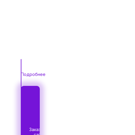
школа игры в
шахматы.
Специализируются
на
индивидуальном
обучение
детей в
онлайн-форме.
Подробнее
Заказать
сайт