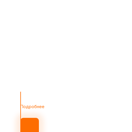
Разработали
веб-сайт с
каталогом на
Creatium,
подключили
функционал
интернет-
магазина с
базой данных,
настроили
адаптивность
и SEO-
оптимизацию.
Подробнее