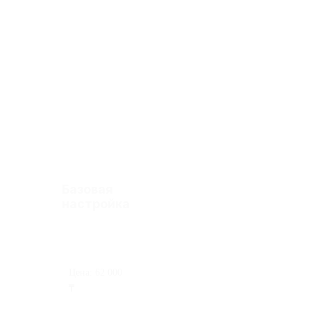
Стоимость работ по
внедрению
Базовая
настройка
Цена:
62 000
₸