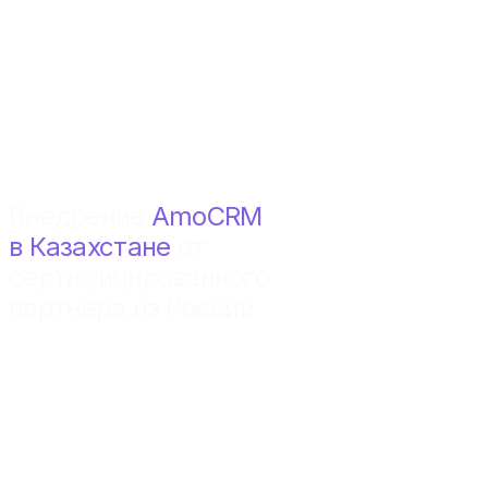
Внедрение
AmoCRM
в Казахстане
от
сертифицированного
партнера из России