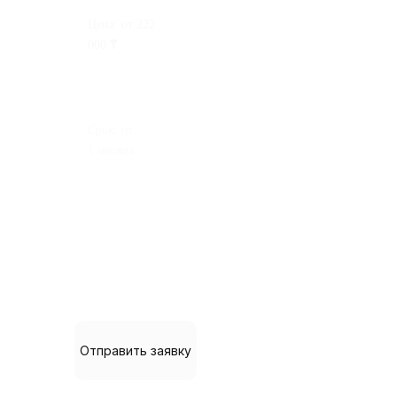
Цена:
от 222
000
₸
Срок:
от
1 месяца
Сложные настройки системы,
например для производственных
компаний.
Отправить заявку