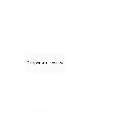
Решение с сценариями и
автоматическим выполнением
большинства типовых задач.
Менеджеру продаж останется не
так много работы.
Отправить заявку
Бизнес+