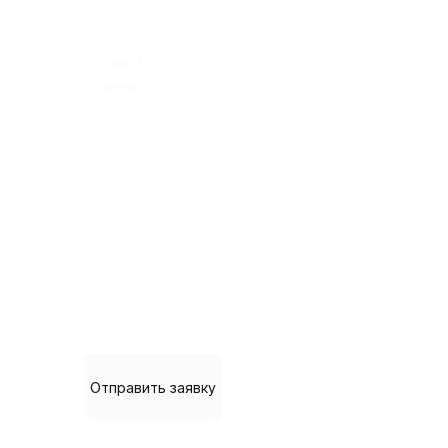
Срок:
1
неделя
Все самое важное для
продуктивной работы. Настройка
воронки, сценариев роботов,
подключение основных интеграций.
Тариф для начинающего бизнеса до
3 пользователей на аккаунте.
Отправить заявку