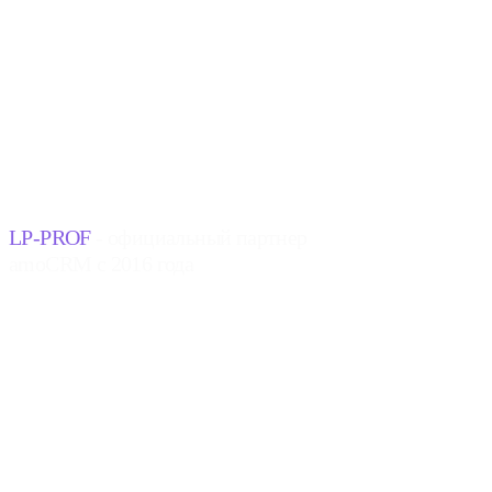
LP-PROF
- официальный партнер
amoCRM с 2016 года